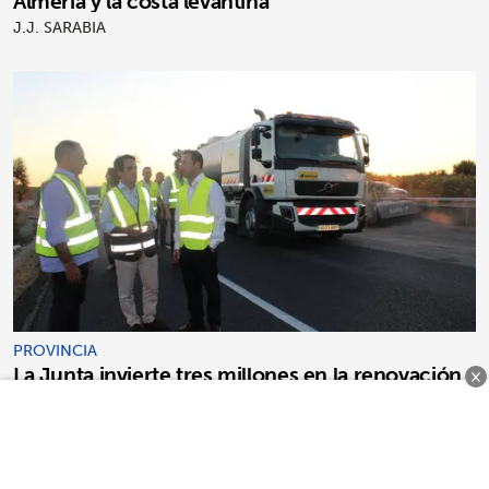
Almería y la costa levantina
J.J. SARABIA
PROVINCIA
La Junta invierte tres millones en la renovación
×
del asfalto de la A-92 a su paso por Arahal,
Paradas, Osuna, Alcalá, Morón y La Puebla
DIARIO AVANZA