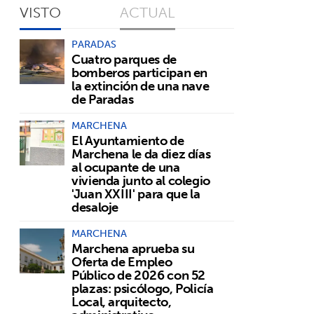
VISTO
ACTUAL
PARADAS
Cuatro parques de
bomberos participan en
la extinción de una nave
de Paradas
MARCHENA
El Ayuntamiento de
Marchena le da diez días
al ocupante de una
vivienda junto al colegio
'Juan XXIII' para que la
desaloje
MARCHENA
Marchena aprueba su
Oferta de Empleo
Público de 2026 con 52
plazas: psicólogo, Policía
Local, arquitecto,