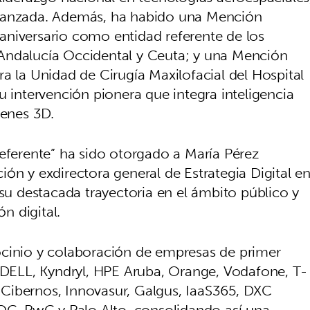
n avanzada. Además, ha habido una Mención
aniversario como entidad referente de los
Andalucía Occidental y Ceuta; y una Mención
a la Unidad de Cirugía Maxilofacial del Hospital
u intervención pionera que integra inteligencia
genes 3D.
Referente” ha sido otorgado a María Pérez
ón y exdirectora general de Estrategia Digital e
 su destacada trayectoria en el ámbito público y
n digital.
ocinio y colaboración de empresas de primer
, DELL, Kyndryl, HPE Aruba, Orange, Vodafone, T-
Cibernos, Innovasur, Galgus, IaaS365, DXC
, PwC y Palo Alto, consolidando así una