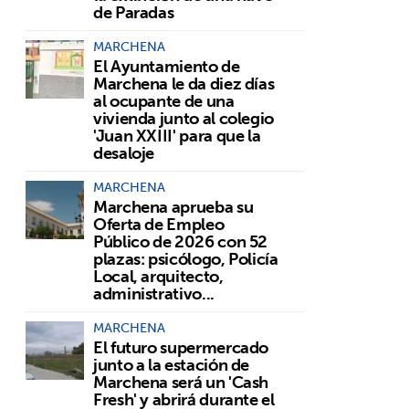
de Paradas
MARCHENA
El Ayuntamiento de
Marchena le da diez días
al ocupante de una
vivienda junto al colegio
'Juan XXIII' para que la
desaloje
MARCHENA
Marchena aprueba su
Oferta de Empleo
Público de 2026 con 52
plazas: psicólogo, Policía
Local, arquitecto,
administrativo...
MARCHENA
El futuro supermercado
junto a la estación de
Marchena será un 'Cash
Fresh' y abrirá durante el
,