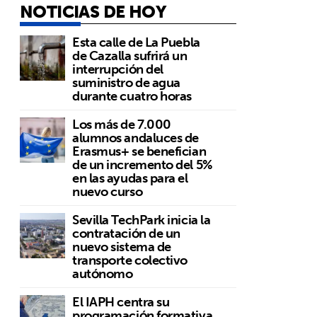
NOTICIAS DE HOY
Esta calle de La Puebla
de Cazalla sufrirá un
interrupción del
suministro de agua
durante cuatro horas
Los más de 7.000
alumnos andaluces de
Erasmus+ se benefician
de un incremento del 5%
en las ayudas para el
nuevo curso
Sevilla TechPark inicia la
contratación de un
nuevo sistema de
transporte colectivo
autónomo
El IAPH centra su
programación formativa