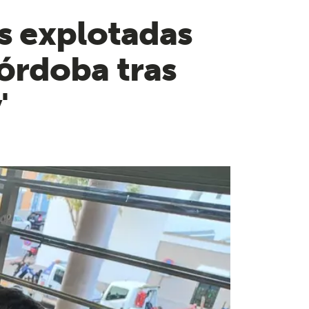
es explotadas
órdoba tras
'