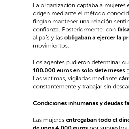
La organización captaba a mujeres e
origen mediante el método conoc
fingían mantener una relación senti
confianza. Posteriormente, con
fals
al país y las
obligaban a ejercer la p
movimientos.
Los agentes pudieron determinar qu
100.000 euros en solo siete meses
g
Las víctimas, vigiladas mediante
cám
constantemente y trabajar sin desca
Condiciones inhumanas y deudas fa
Las mujeres
entregaban todo el din
de unos 4.000 euros
por supuestos g