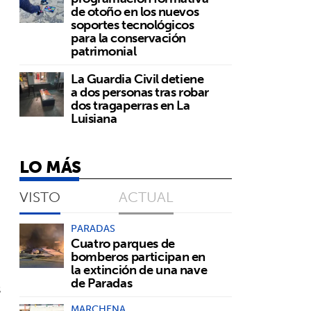
de otoño en los nuevos
soportes tecnológicos
para la conservación
patrimonial
La Guardia Civil detiene
a dos personas tras robar
dos tragaperras en La
Luisiana
LO MÁS
VISTO
ACTUAL
PARADAS
Cuatro parques de
bomberos participan en
la extinción de una nave
de Paradas
s
MARCHENA