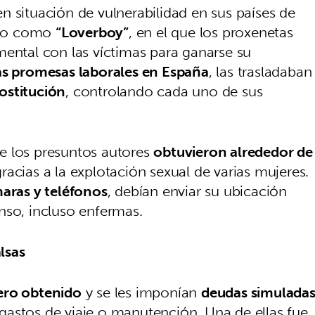
n situación de vulnerabilidad en sus países de
ido como
“Loverboy”
, en el que los proxenetas
mental con las víctimas para ganarse su
as promesas laborales en España
, las trasladaban
rostitución
, controlando cada uno de sus
e los presuntos autores
obtuvieron alrededor de
racias a la explotación sexual de varias mujeres.
aras y teléfonos
, debían enviar su ubicación
nso, incluso enfermas.
lsas
ero obtenido
y se les imponían
deudas simulada
astos de viaje o manutención. Una de ellas fue