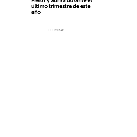
Fresh' y abrirá durante el
último trimestre de este
año