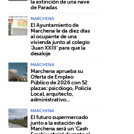
la extinción de una nave
de Paradas
MARCHENA
El Ayuntamiento de
Marchena le da diez días
al ocupante de una
vivienda junto al colegio
'Juan XXIII' para que la
desaloje
MARCHENA
Marchena aprueba su
Oferta de Empleo
Público de 2026 con 52
plazas: psicólogo, Policía
Local, arquitecto,
administrativo...
MARCHENA
El futuro supermercado
a
junto a la estación de
Marchena será un 'Cash