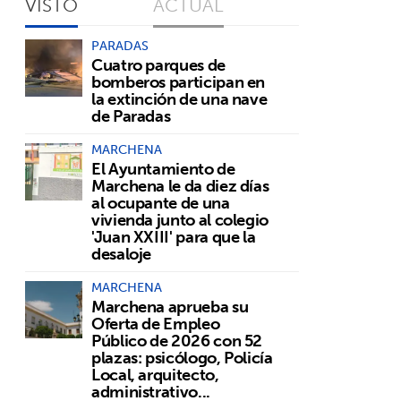
VISTO
ACTUAL
PARADAS
Cuatro parques de
bomberos participan en
la extinción de una nave
de Paradas
MARCHENA
El Ayuntamiento de
Marchena le da diez días
al ocupante de una
vivienda junto al colegio
'Juan XXIII' para que la
desaloje
MARCHENA
Marchena aprueba su
Oferta de Empleo
Público de 2026 con 52
plazas: psicólogo, Policía
Local, arquitecto,
administrativo...