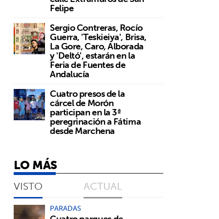
Felipe
Sergio Contreras, Rocío
Guerra, 'Teskieiya', Brisa,
La Gore, Caro, Alborada
y 'Deltó', estarán en la
Feria de Fuentes de
Andalucía
Cuatro presos de la
cárcel de Morón
participan en la 3ª
peregrinación a Fátima
desde Marchena
LO MÁS
VISTO
ACTUAL
PARADAS
Cuatro parques de