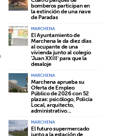
bomberos participan en
la extinción de una nave
de Paradas
MARCHENA
El Ayuntamiento de
Marchena le da diez días
al ocupante de una
vivienda junto al colegio
á
'Juan XXIII' para que la
desaloje
MARCHENA
Marchena aprueba su
Oferta de Empleo
Público de 2026 con 52
plazas: psicólogo, Policía
Local, arquitecto,
administrativo...
MARCHENA
El futuro supermercado
junto a la estación de