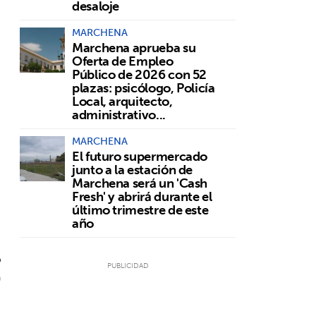
desaloje
MARCHENA
Marchena aprueba su
Oferta de Empleo
Público de 2026 con 52
plazas: psicólogo, Policía
a
Local, arquitecto,
administrativo...
MARCHENA
El futuro supermercado
junto a la estación de
Marchena será un 'Cash
Fresh' y abrirá durante el
último trimestre de este
año
o
)