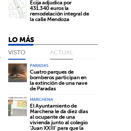
Écija adjudica por
431.340 euros la
remodelación integral de
la calle Mendoza
a
LO MÁS
VISTO
ACTUAL
.
PARADAS
Cuatro parques de
bomberos participan en
la extinción de una nave
de Paradas
MARCHENA
El Ayuntamiento de
Marchena le da diez días
al ocupante de una
vivienda junto al colegio
'Juan XXIII' para que la