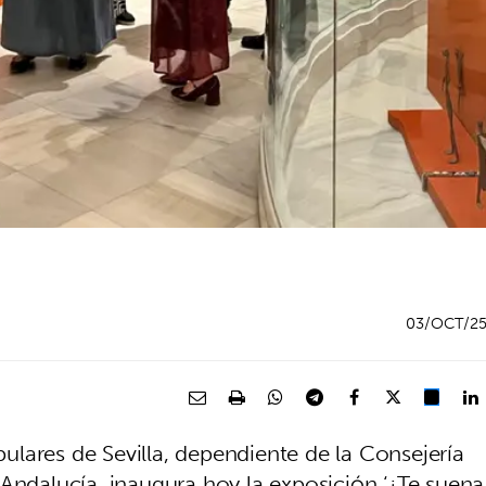
03/OCT/2
lares de Sevilla, dependiente de la Consejería
 Andalucía, inaugura hoy la exposición ‘¿Te suena