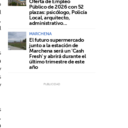
Oferta de Empleo
o
Público de 2026 con 52
l
plazas: psicólogo, Policía
Local, arquitecto,
,
administrativo...
l
MARCHENA
El futuro supermercado
junto a la estación de
Marchena será un 'Cash
s
Fresh' y abrirá durante el
a
último trimestre de este
año
y
s
y
s
,
a