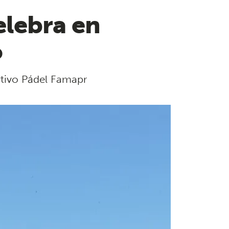
elebra en
o
rtivo Pádel Famapr