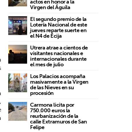
actos en honor a la
Virgen del Águila
El segundo premio de la
Lotería Nacional de este
jueves reparte suerte en
el N4 de Écija
Utrera atrae a cientos de
visitantes nacionales e
a
internacionales durante
el mes de julio
s
Los Palacios acompaña
masivamente a la Virgen
de las Nieves en su
a
procesión
,
Carmona licita por
e
750.000 euros la
reurbanización de la
a
calle Extramuros de San
Felipe