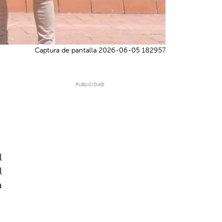
Captura de pantalla 2026-06-05 182957
6
l
l
a