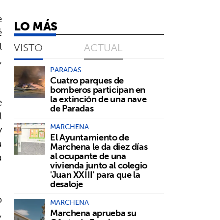
e
LO MÁS
é
l
VISTO
ACTUAL
,
PARADAS
Cuatro parques de
bomberos participan en
la extinción de una nave
e
de Paradas
l
y
MARCHENA
El Ayuntamiento de
a
Marchena le da diez días
a
al ocupante de una
vivienda junto al colegio
'Juan XXIII' para que la
desaloje
b
MARCHENA
,
Marchena aprueba su