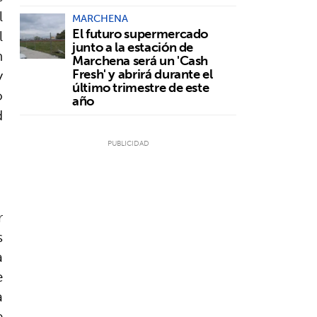
l
MARCHENA
El futuro supermercado
l
junto a la estación de
n
Marchena será un 'Cash
y
Fresh' y abrirá durante el
último trimestre de este
o
año
d
r
s
a
e
a
e