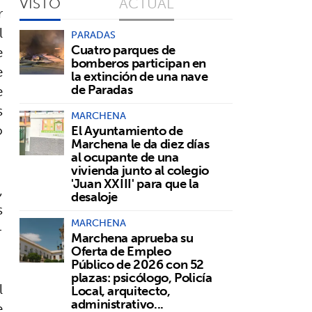
VISTO
ACTUAL
r
l
PARADAS
Cuatro parques de
e
bomberos participan en
e
la extinción de una nave
e
de Paradas
s
MARCHENA
o
El Ayuntamiento de
Marchena le da diez días
al ocupante de una
vivienda junto al colegio
'Juan XXIII' para que la
,
desaloje
s
MARCHENA
-
Marchena aprueba su
Oferta de Empleo
Público de 2026 con 52
plazas: psicólogo, Policía
l
Local, arquitecto,
administrativo...
e