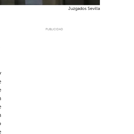
Juzgados Sevilla
6
y
e
e
n
e
n
o
e