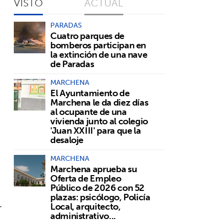
VISTO
ACTUAL
PARADAS
Cuatro parques de
bomberos participan en
la extinción de una nave
de Paradas
MARCHENA
El Ayuntamiento de
Marchena le da diez días
al ocupante de una
vivienda junto al colegio
'Juan XXIII' para que la
desaloje
MARCHENA
Marchena aprueba su
Oferta de Empleo
Público de 2026 con 52
plazas: psicólogo, Policía
.
Local, arquitecto,
administrativo...