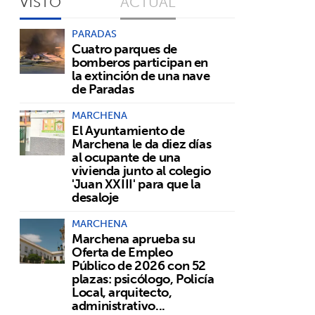
VISTO
ACTUAL
PARADAS
Cuatro parques de
bomberos participan en
la extinción de una nave
de Paradas
MARCHENA
El Ayuntamiento de
Marchena le da diez días
al ocupante de una
vivienda junto al colegio
'Juan XXIII' para que la
desaloje
MARCHENA
Marchena aprueba su
Oferta de Empleo
Público de 2026 con 52
plazas: psicólogo, Policía
Local, arquitecto,
administrativo...