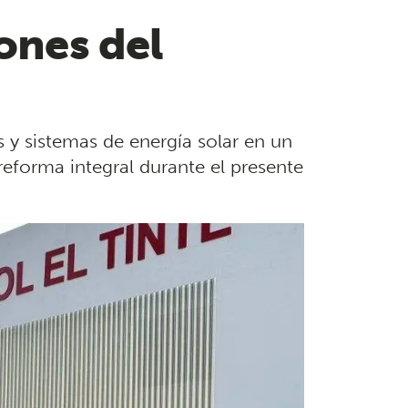
ones del
s y sistemas de energía solar en un
eforma integral durante el presente