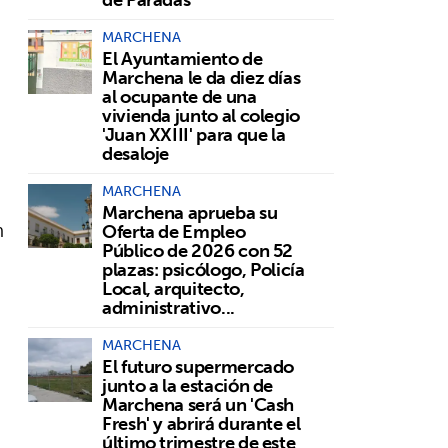
MARCHENA
El Ayuntamiento de
Marchena le da diez días
al ocupante de una
vivienda junto al colegio
'Juan XXIII' para que la
desaloje
MARCHENA
Marchena aprueba su
n
Oferta de Empleo
Público de 2026 con 52
plazas: psicólogo, Policía
Local, arquitecto,
administrativo...
MARCHENA
El futuro supermercado
junto a la estación de
Marchena será un 'Cash
Fresh' y abrirá durante el
último trimestre de este