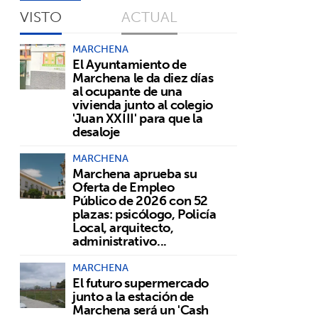
VISTO
ACTUAL
MARCHENA
El Ayuntamiento de
Marchena le da diez días
al ocupante de una
vivienda junto al colegio
'Juan XXIII' para que la
desaloje
MARCHENA
Marchena aprueba su
Oferta de Empleo
Público de 2026 con 52
plazas: psicólogo, Policía
Local, arquitecto,
administrativo...
MARCHENA
El futuro supermercado
junto a la estación de
Marchena será un 'Cash