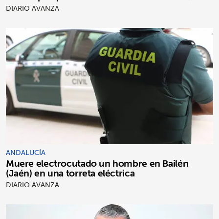
"puro postureo"
DIARIO AVANZA
ANDALUCÍA
Muere electrocutado un hombre en Bailén
(Jaén) en una torreta eléctrica
DIARIO AVANZA