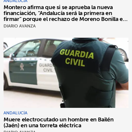
ANDALUCÍA
Montero afirma que si se aprueba la nueva
financiación, "Andalucía será la primera en
firmar" porque el rechazo de Moreno Bonilla es
"puro postureo"
DIARIO AVANZA
ANDALUCÍA
Muere electrocutado un hombre en Bailén
(Jaén) en una torreta eléctrica