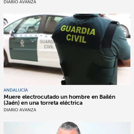
"puro postureo"
DIARIO AVANZA
ANDALUCÍA
Muere electrocutado un hombre en Bailén
(Jaén) en una torreta eléctrica
DIARIO AVANZA