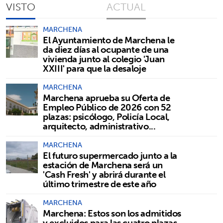
VISTO
ACTUAL
MARCHENA
El Ayuntamiento de Marchena le
da diez días al ocupante de una
vivienda junto al colegio 'Juan
XXIII' para que la desaloje
MARCHENA
Marchena aprueba su Oferta de
Empleo Público de 2026 con 52
plazas: psicólogo, Policía Local,
arquitecto, administrativo...
MARCHENA
El futuro supermercado junto a la
estación de Marchena será un
'Cash Fresh' y abrirá durante el
último trimestre de este año
MARCHENA
Marchena: Estos son los admitidos
y excluidos para las cuatro plazas