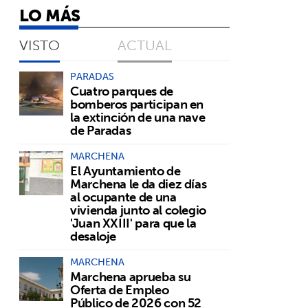
LO MÁS
VISTO
ACTUAL
PARADAS
Cuatro parques de
bomberos participan en
la extinción de una nave
de Paradas
MARCHENA
El Ayuntamiento de
Marchena le da diez días
al ocupante de una
vivienda junto al colegio
'Juan XXIII' para que la
desaloje
MARCHENA
Marchena aprueba su
Oferta de Empleo
Público de 2026 con 52