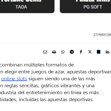
27/MAY/2
 combinan múltiples formatos de
 elegir entre juegos de azar, apuestas deportiva
s
online slots
siguen siendo una de las más
 reglas sencillas, gráficos vibrantes y una
industria del entretenimiento en línea es más
dades, incluidas las apuestas deportivas.