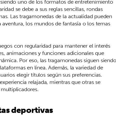
siendo uno de los formatos de entretenimiento
ridad se debe a sus reglas sencillas, rondas
emas. Las tragamonedas de la actualidad pueden
a aventura, los mundos de fantasía o los temas
uegos con regularidad para mantener el interés
ntes, animaciones y funciones adicionales que
inámica. Por eso, las tragamonedas siguen siend
ataformas en línea. Además, la variedad de
arios elegir títulos según sus preferencias.
periencia relajada, mientras que otras se
 multiplicadores.
tas deportivas