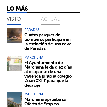
LO MÁS
VISTO
ACTUAL
PARADAS
Cuatro parques de
bomberos participan en
la extinción de una nave
de Paradas
o
MARCHENA
El Ayuntamiento de
Marchena le da diez días
al ocupante de una
vivienda junto al colegio
'Juan XXIII' para que la
desaloje
MARCHENA
Marchena aprueba su
Oferta de Empleo