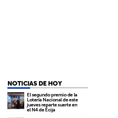
NOTICIAS DE HOY
El segundo premio de la
Lotería Nacional de este
jueves reparte suerte en
el N4 de Écija