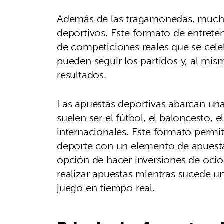
Además de las tragamonedas, mucha
deportivos. Este formato de entrete
de competiciones reales que se cele
pueden seguir los partidos y, al mi
resultados.
Las apuestas deportivas abarcan una
suelen ser el fútbol, ​​el baloncesto,
internacionales. Este formato permit
deporte con un elemento de apuest
opción de hacer inversiones de ocio
realizar apuestas mientras sucede un
juego en tiempo real.