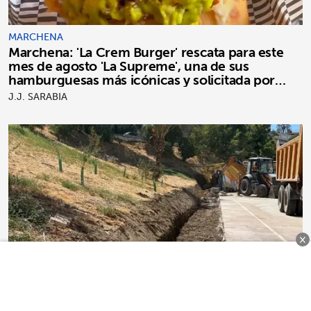
MARCHENA
Marchena: 'La Crem Burger' rescata para este
mes de agosto 'La Supreme', una de sus
hamburguesas más icónicas y solicitada por
clientes
J.J. SARABIA
×
MARCHENA