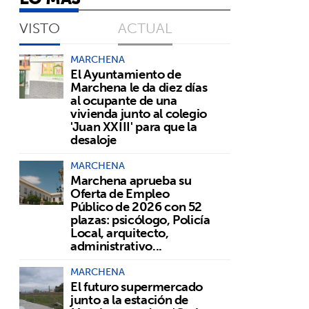
VISTO
ACTUAL
MARCHENA
El Ayuntamiento de
Marchena le da diez días
al ocupante de una
vivienda junto al colegio
'Juan XXIII' para que la
desaloje
MARCHENA
Marchena aprueba su
Oferta de Empleo
Público de 2026 con 52
plazas: psicólogo, Policía
Local, arquitecto,
administrativo...
MARCHENA
El futuro supermercado
junto a la estación de