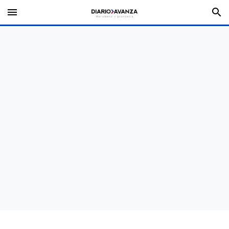
menu
search