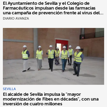
El Ayuntamiento de Sevilla y el Colegio de
Farmacéuticos impulsan desde las farmacias
una campaña de prevención frente al virus del
Nilo occidental
DIARIO AVANZA
SEVILLA
El alcalde de Sevilla impulsa la "mayor
modernización de Fibes en décadas", con una
inversión de cuatro millones