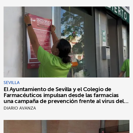
SEVILLA
El Ayuntamiento de Sevilla y el Colegio de
Farmacéuticos impulsan desde las farmacias
una campaña de prevención frente al virus del
Nilo occidental
DIARIO AVANZA