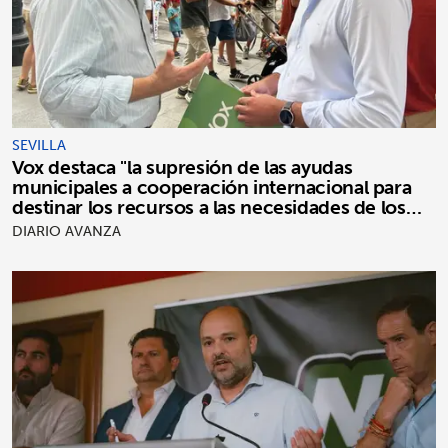
SEVILLA
Vox destaca "la supresión de las ayudas
municipales a cooperación internacional para
destinar los recursos a las necesidades de los
sevillanos"
DIARIO AVANZA