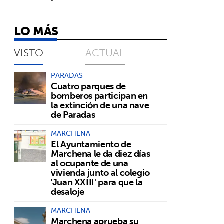
LO MÁS
VISTO
ACTUAL
PARADAS
Cuatro parques de
bomberos participan en
la extinción de una nave
de Paradas
MARCHENA
El Ayuntamiento de
Marchena le da diez días
al ocupante de una
vivienda junto al colegio
'Juan XXIII' para que la
desaloje
MARCHENA
Marchena aprueba su