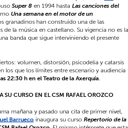
puso
Super 8
en 1994 hasta
Las canciones del
como
Una semana en el motor de un
los granadinos han construido una de las
s de la música en castellano. Su vigencia no es l
una banda que sigue interviniendo el presente
rtos: volumen, distorsión, psicodelia y catarsis
 los que los límites entre escenario y audiencia
as 22:30 h en el Teatro de la Axerquía
.
 SU CURSO EN EL CSM RAFAEL OROZCO
suma mañana y pasado una cita de primer nivel,
uel Barrueco
inaugura su curso
Repertorio de la
CSM Rafael Orozco
. El mismo intérprete que esta