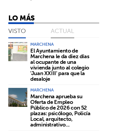
LO MÁS
VISTO
ACTUAL
MARCHENA
El Ayuntamiento de
Marchena le da diez días
al ocupante de una
vivienda junto al colegio
'Juan XXIII' para que la
desaloje
MARCHENA
Marchena aprueba su
Oferta de Empleo
Público de 2026 con 52
plazas: psicólogo, Policía
Local, arquitecto,
administrativo...