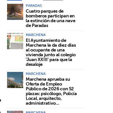
PARADAS
Cuatro parques de
bomberos participan en
la extinción de una nave
de Paradas
MARCHENA
El Ayuntamiento de
Marchena le da diez días
al ocupante de una
vivienda junto al colegio
'Juan XXIII' para que la
desaloje
MARCHENA
Marchena aprueba su
Oferta de Empleo
Público de 2026 con 52
plazas: psicólogo, Policía
Local, arquitecto,
o
administrativo...
a
MARCHENA