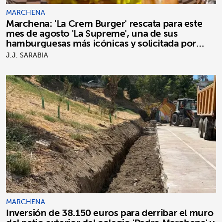
MARCHENA
Marchena: 'La Crem Burger' rescata para este
mes de agosto 'La Supreme', una de sus
hamburguesas más icónicas y solicitada por
clientes
J.J. SARABIA
MARCHENA
Inversión de 38.150 euros para derribar el muro