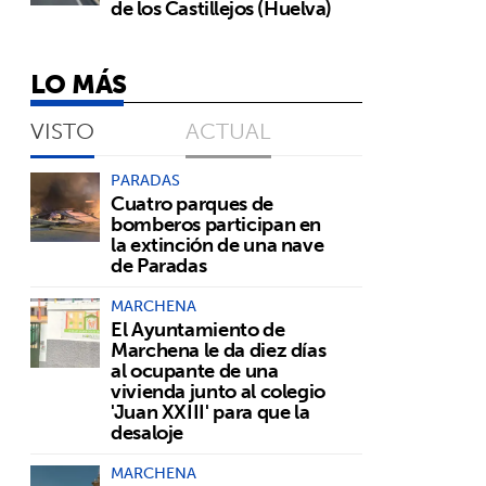
de los Castillejos (Huelva)
LO MÁS
VISTO
ACTUAL
.
PARADAS
Cuatro parques de
bomberos participan en
la extinción de una nave
de Paradas
MARCHENA
El Ayuntamiento de
Marchena le da diez días
al ocupante de una
vivienda junto al colegio
'Juan XXIII' para que la
desaloje
MARCHENA