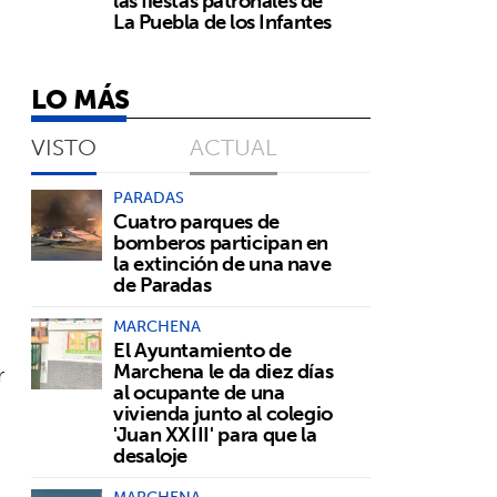
las fiestas patronales de
La Puebla de los Infantes
LO MÁS
VISTO
ACTUAL
PARADAS
Cuatro parques de
bomberos participan en
la extinción de una nave
de Paradas
MARCHENA
El Ayuntamiento de
Marchena le da diez días
r
al ocupante de una
vivienda junto al colegio
'Juan XXIII' para que la
desaloje
MARCHENA