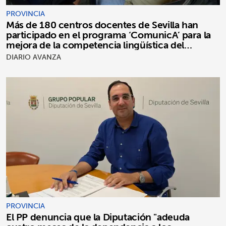
PROVINCIA
Más de 180 centros docentes de Sevilla han
participado en el programa ‘ComunicA’ para la
mejora de la competencia lingüística del
alumnado
DIARIO AVANZA
PROVINCIA
El PP denuncia que la Diputación "adeuda