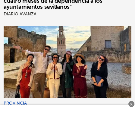
cuatro meses de la dependencia a los
ayuntamientos sevillanos"
DIARIO AVANZA
PROVINCIA
×
Prodetur acerca la provincia de Sevilla a
profesionales turísticos y mercados estratégicos
de 18 países
DIARIO AVANZA