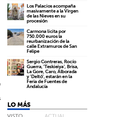
Los Palacios acompaña
masivamente a la Virgen
de las Nieves en su
procesión
Carmona licita por
750.000 euros la
reurbanización de la
calle Extramuros de San
Felipe
Sergio Contreras, Rocío
Guerra, 'Teskieiya', Brisa,
La Gore, Caro, Alborada
y 'Deltó', estarán en la
Feria de Fuentes de
a
Andalucía
s
LO MÁS
VISTO
ACTUAL