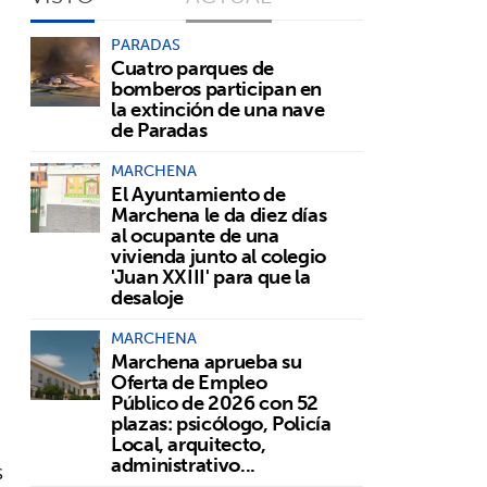
PARADAS
Cuatro parques de
bomberos participan en
la extinción de una nave
de Paradas
MARCHENA
El Ayuntamiento de
Marchena le da diez días
al ocupante de una
vivienda junto al colegio
'Juan XXIII' para que la
desaloje
MARCHENA
Marchena aprueba su
Oferta de Empleo
Público de 2026 con 52
plazas: psicólogo, Policía
Local, arquitecto,
administrativo...
s