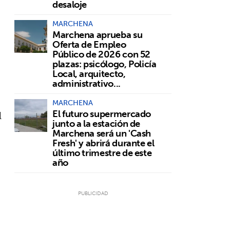
desaloje
MARCHENA
Marchena aprueba su
Oferta de Empleo
Público de 2026 con 52
plazas: psicólogo, Policía
Local, arquitecto,
administrativo...
e
MARCHENA
El futuro supermercado
l
junto a la estación de
Marchena será un 'Cash
Fresh' y abrirá durante el
último trimestre de este
año