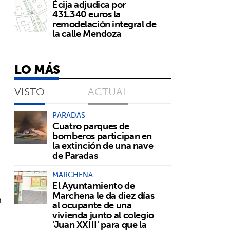
Écija adjudica por
431.340 euros la
remodelación integral de
la calle Mendoza
LO MÁS
VISTO
ACTUAL
PARADAS
Cuatro parques de
bomberos participan en
la extinción de una nave
de Paradas
MARCHENA
El Ayuntamiento de
Marchena le da diez días
n
al ocupante de una
vivienda junto al colegio
'Juan XXIII' para que la