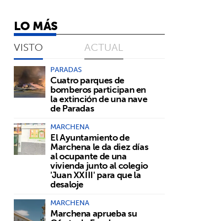
LO MÁS
VISTO
ACTUAL
PARADAS
Cuatro parques de
bomberos participan en
la extinción de una nave
de Paradas
MARCHENA
El Ayuntamiento de
Marchena le da diez días
al ocupante de una
vivienda junto al colegio
'Juan XXIII' para que la
desaloje
MARCHENA
Marchena aprueba su