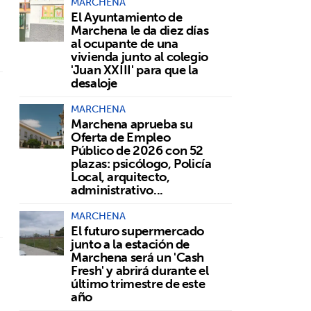
MARCHENA
El Ayuntamiento de
Marchena le da diez días
al ocupante de una
vivienda junto al colegio
'Juan XXIII' para que la
desaloje
MARCHENA
Marchena aprueba su
Oferta de Empleo
Público de 2026 con 52
plazas: psicólogo, Policía
Local, arquitecto,
administrativo...
MARCHENA
El futuro supermercado
junto a la estación de
Marchena será un 'Cash
Fresh' y abrirá durante el
último trimestre de este
año